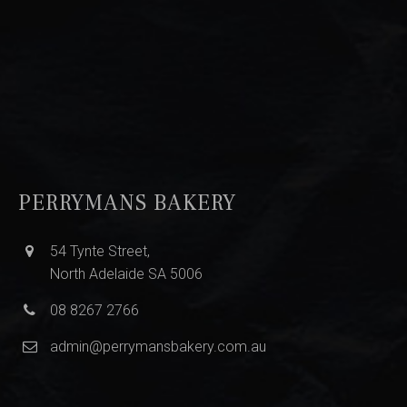
PERRYMANS BAKERY
54 Tynte Street,
North Adelaide SA 5006
08 8267 2766
admin@perrymansbakery.com.au