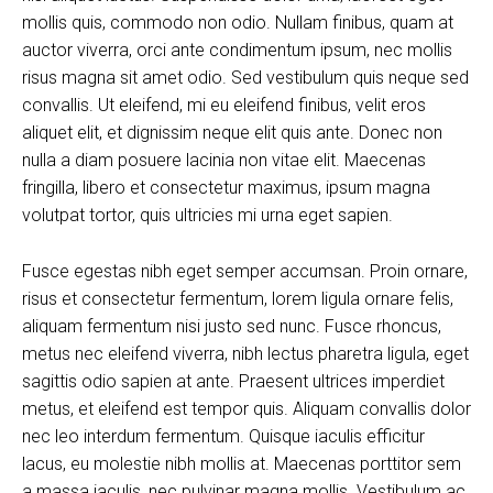
mollis quis, commodo non odio. Nullam finibus, quam at
auctor viverra, orci ante condimentum ipsum, nec mollis
risus magna sit amet odio. Sed vestibulum quis neque sed
convallis. Ut eleifend, mi eu eleifend finibus, velit eros
aliquet elit, et dignissim neque elit quis ante. Donec non
nulla a diam posuere lacinia non vitae elit. Maecenas
fringilla, libero et consectetur maximus, ipsum magna
volutpat tortor, quis ultricies mi urna eget sapien.
Fusce egestas nibh eget semper accumsan. Proin ornare,
risus et consectetur fermentum, lorem ligula ornare felis,
aliquam fermentum nisi justo sed nunc. Fusce rhoncus,
metus nec eleifend viverra, nibh lectus pharetra ligula, eget
sagittis odio sapien at ante. Praesent ultrices imperdiet
metus, et eleifend est tempor quis. Aliquam convallis dolor
nec leo interdum fermentum. Quisque iaculis efficitur
lacus, eu molestie nibh mollis at. Maecenas porttitor sem
a massa iaculis, nec pulvinar magna mollis. Vestibulum ac