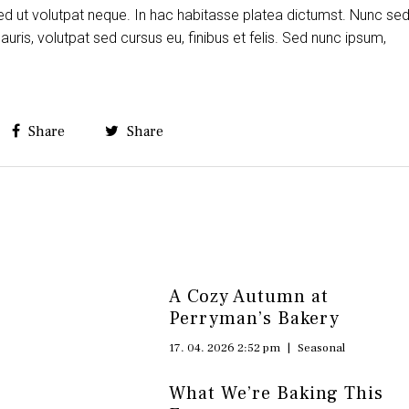
ed ut volutpat neque. In hac habitasse platea dictumst. Nunc se
is, volutpat sed cursus eu, finibus et felis. Sed nunc ipsum,
Share
Share
A Cozy Autumn at
Perryman’s Bakery
17. 04. 2026 2:52 pm
|
Seasonal
e
What We’re Baking This