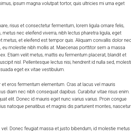
aximus, ipsum magna volutpat tortor, quis ultricies mi urna eget
, risus et consectetur fermentum, lorem ligula ornare felis,
metus nec eleifend viverra, nibh lectus pharetra ligula, eget
et metus, et eleifend est tempor quis. Aliquam convallis dolor ne
us, eu molestie nibh mollis at. Maecenas porttitor sem a massa
 ex. Etiam velit metus, mattis eu fermentum placerat, blandit et
scipit nisl. Pellentesque lectus nisi, hendrerit id nulla sed, molest
alesuada eget ex vitae vestibulum.
r et eros fermentum elementum. Cras at lacus vel mauris
cus diam nec nibh consequat dapibus. Curabitur vitae risus enim.
quat elit. Donec id mauris eget nunc varius varius. Proin congue
arius natoque penatibus et magnis dis parturient montes, nascetur
ra vel. Donec feugiat massa et justo bibendum, id molestie metus