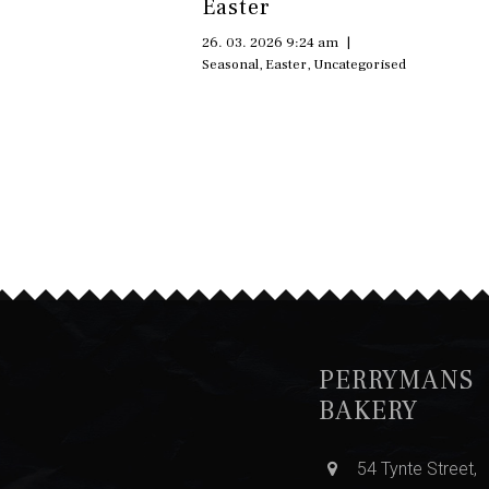
Easter
26. 03. 2026 9:24 am
|
Seasonal
,
Easter
,
Uncategorised
PERRYMANS
BAKERY
54 Tynte Street,