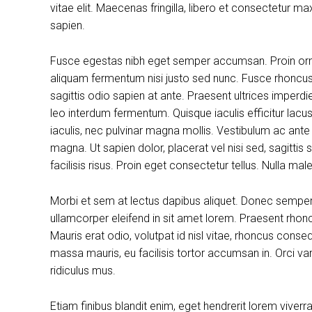
vitae elit. Maecenas fringilla, libero et consectetur m
sapien.
Fusce egestas nibh eget semper accumsan. Proin ornare
aliquam fermentum nisi justo sed nunc. Fusce rhoncus, 
sagittis odio sapien at ante. Praesent ultrices imperdi
leo interdum fermentum. Quisque iaculis efficitur lac
iaculis, nec pulvinar magna mollis. Vestibulum ac ante
magna. Ut sapien dolor, placerat vel nisi sed, sagittis su
facilisis risus. Proin eget consectetur tellus. Nulla m
Morbi et sem at lectus dapibus aliquet. Donec sempe
ullamcorper eleifend in sit amet lorem. Praesent rhon
Mauris erat odio, volutpat id nisl vitae, rhoncus conse
massa mauris, eu facilisis tortor accumsan in. Orci v
ridiculus mus.
Etiam finibus blandit enim, eget hendrerit lorem viver