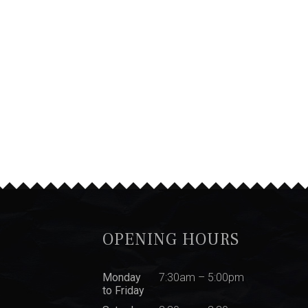
OPENING HOURS
Monday
7:30am – 5:00pm
to Friday