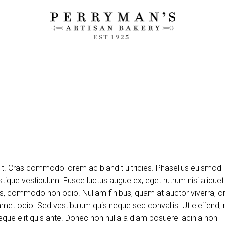
lit. Cras commodo lorem ac blandit ultricies. Phasellus euismod
tique vestibulum. Fusce luctus augue ex, eget rutrum nisi aliquet
uis, commodo non odio. Nullam finibus, quam at auctor viverra, or
et odio. Sed vestibulum quis neque sed convallis. Ut eleifend, 
m neque elit quis ante. Donec non nulla a diam posuere lacinia non