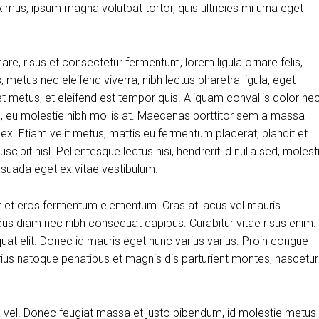
aximus, ipsum magna volutpat tortor, quis ultricies mi urna eget
, risus et consectetur fermentum, lorem ligula ornare felis,
metus nec eleifend viverra, nibh lectus pharetra ligula, eget
et metus, et eleifend est tempor quis. Aliquam convallis dolor ne
us, eu molestie nibh mollis at. Maecenas porttitor sem a massa
 ex. Etiam velit metus, mattis eu fermentum placerat, blandit et
scipit nisl. Pellentesque lectus nisi, hendrerit id nulla sed, molest
alesuada eget ex vitae vestibulum.
r et eros fermentum elementum. Cras at lacus vel mauris
cus diam nec nibh consequat dapibus. Curabitur vitae risus enim.
quat elit. Donec id mauris eget nunc varius varius. Proin congue
arius natoque penatibus et magnis dis parturient montes, nascetur
ra vel. Donec feugiat massa et justo bibendum, id molestie metus