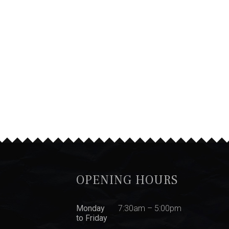
OPENING HOURS
Monday
7:30am – 5:00pm
to Friday