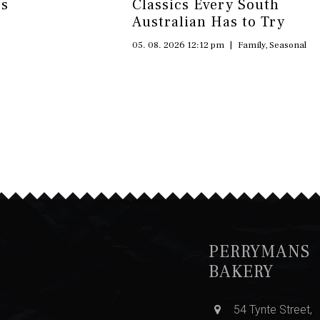
’s
Classics Every South
Australian Has to Try
05. 08. 2026 12:12 pm
|
Family
,
Seasonal
PERRYMANS
BAKERY
54 Tynte Street,