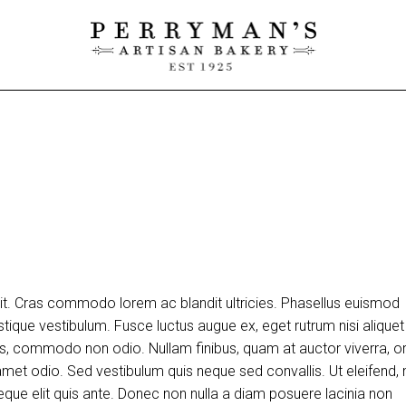
lit. Cras commodo lorem ac blandit ultricies. Phasellus euismod
tique vestibulum. Fusce luctus augue ex, eget rutrum nisi aliquet
uis, commodo non odio. Nullam finibus, quam at auctor viverra, or
et odio. Sed vestibulum quis neque sed convallis. Ut eleifend, 
m neque elit quis ante. Donec non nulla a diam posuere lacinia non