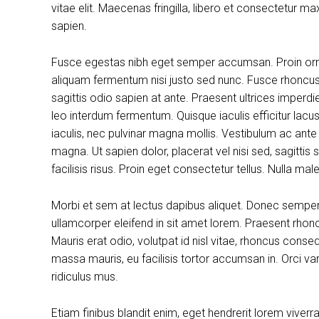
vitae elit. Maecenas fringilla, libero et consectetur m
sapien.
Fusce egestas nibh eget semper accumsan. Proin ornare
aliquam fermentum nisi justo sed nunc. Fusce rhoncus, 
sagittis odio sapien at ante. Praesent ultrices imperdi
leo interdum fermentum. Quisque iaculis efficitur lac
iaculis, nec pulvinar magna mollis. Vestibulum ac ante
magna. Ut sapien dolor, placerat vel nisi sed, sagittis su
facilisis risus. Proin eget consectetur tellus. Nulla m
Morbi et sem at lectus dapibus aliquet. Donec sempe
ullamcorper eleifend in sit amet lorem. Praesent rhon
Mauris erat odio, volutpat id nisl vitae, rhoncus conse
massa mauris, eu facilisis tortor accumsan in. Orci v
ridiculus mus.
Etiam finibus blandit enim, eget hendrerit lorem viver