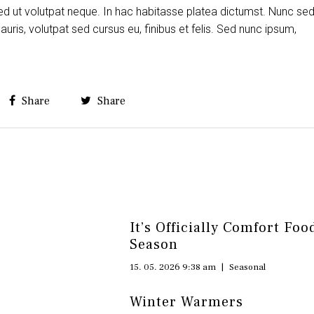
ed ut volutpat neque. In hac habitasse platea dictumst. Nunc se
is, volutpat sed cursus eu, finibus et felis. Sed nunc ipsum,
Share
Share
l
It’s Officially Comfort Foo
Season
15. 05. 2026 9:38 am
|
Seasonal
Winter Warmers