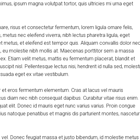
aximus, ipsum magna volutpat tortor, quis ultricies mi urna eget
, risus et consectetur fermentum, lorem ligula ornare felis,
metus nec eleifend viverra, nibh lectus pharetra ligula, eget
et metus, et eleifend est tempor quis. Aliquam convallis dolor ne
us, eu molestie nibh mollis at. Maecenas porttitor sem a massa
 ex. Etiam velit metus, mattis eu fermentum placerat, blandit et
scipit nisl. Pellentesque lectus nisi, hendrerit id nulla sed, molest
alesuada eget ex vitae vestibulum.
r et eros fermentum elementum. Cras at lacus vel mauris
cus diam nec nibh consequat dapibus. Curabitur vitae risus enim.
quat elit. Donec id mauris eget nunc varius varius. Proin congue
arius natoque penatibus et magnis dis parturient montes, nascetur
ra vel. Donec feugiat massa et justo bibendum, id molestie metus