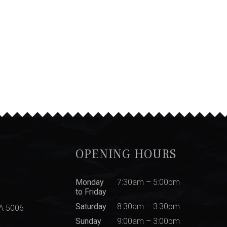
OPENING HOURS
Monday
7:30am – 5:00pm
to Friday
Saturday
8:30am – 3:30pm
SA 5006
Sunday
9:00am – 3:00pm