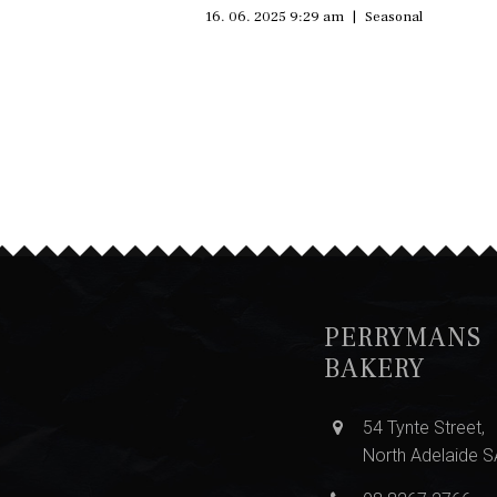
16. 06. 2025 9:29 am
|
Seasonal
PERRYMANS
BAKERY
54 Tynte Street,
North Adelaide 