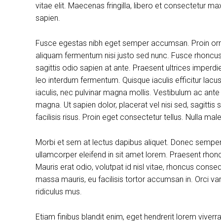
vitae elit. Maecenas fringilla, libero et consectetur m
sapien.
Fusce egestas nibh eget semper accumsan. Proin ornare
aliquam fermentum nisi justo sed nunc. Fusce rhoncus, 
sagittis odio sapien at ante. Praesent ultrices imperdi
leo interdum fermentum. Quisque iaculis efficitur lac
iaculis, nec pulvinar magna mollis. Vestibulum ac ante
magna. Ut sapien dolor, placerat vel nisi sed, sagittis su
facilisis risus. Proin eget consectetur tellus. Nulla m
Morbi et sem at lectus dapibus aliquet. Donec sempe
ullamcorper eleifend in sit amet lorem. Praesent rhon
Mauris erat odio, volutpat id nisl vitae, rhoncus conse
massa mauris, eu facilisis tortor accumsan in. Orci v
ridiculus mus.
Etiam finibus blandit enim, eget hendrerit lorem viver