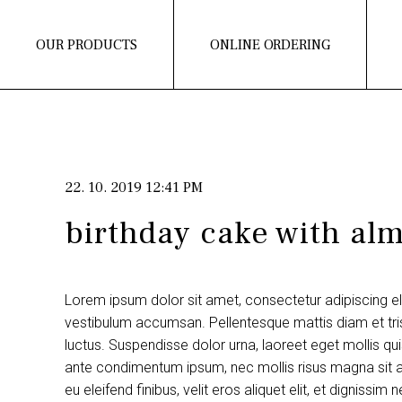
OUR PRODUCTS
ONLINE ORDERING
22. 10. 2019 12:41 PM
birthday cake with al
Lorem ipsum dolor sit amet, consectetur adipiscing e
vestibulum accumsan. Pellentesque mattis diam et tris
luctus. Suspendisse dolor urna, laoreet eget mollis q
ante condimentum ipsum, nec mollis risus magna sit am
eu eleifend finibus, velit eros aliquet elit, et dignissi