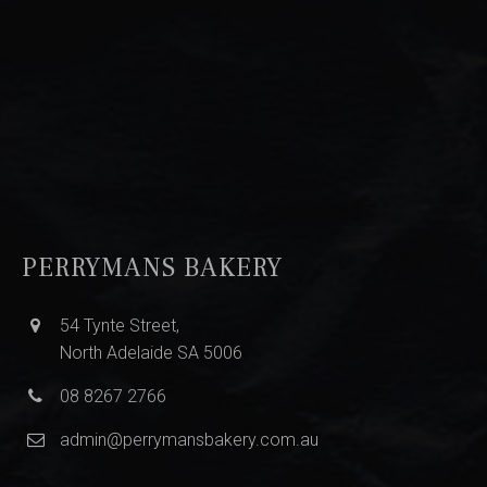
PERRYMANS BAKERY
54 Tynte Street,
North Adelaide SA 5006
08 8267 2766
admin@perrymansbakery.com.au