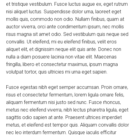
et tristique vestibulum. Fusce luctus augue ex, eget rutrum
nisi aliquet luctus. Suspendisse dolor urna, laoreet eget
mollis quis, commodo non odio. Nullam finibus, quam at
auctor viverra, orci ante condimentum ipsum, nec mollis
risus magna sit amet odio. Sed vestibulum quis neque sed
convallis. Ut eleifend, mi eu eleifend finibus, velit eros
aliquet elit, et dignissim neque elit quis ante. Donec non
nulla a diam posuere lacinia non vitae elit. Maecenas
fringilla, libero et consectetur maximus, ipsum magna
volutpat tortor, quis ultricies mi urna eget sapien.
Fusce egestas nibh eget semper accumsan. Proin ornare,
risus et consectetur fermentum, lorem ligula ornare felis,
aliquam fermentum nisi justo sed nunc. Fusce rhoncus,
metus nec eleifend viverra, nibh lectus pharetra ligula, eget
sagittis odio sapien at ante. Praesent ultrices imperdiet
metus, et eleifend est tempor quis. Aliquam convallis dolor
nec leo interdum fermentum. Quisque iaculis efficitur