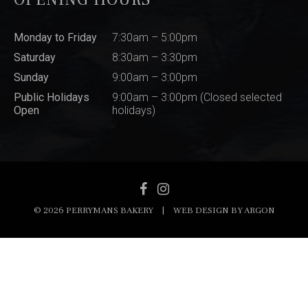
Monday to Friday
7:30am – 5:00pm
Saturday
8:30am – 3:30pm
Sunday
9:00am – 3:00pm
Public Holidays
9:00am – 3:00pm (Closed selected
Open
holidays)
© 2026 PERRYMANS BAKERY
|
WEB DESIGN BY
ARGON