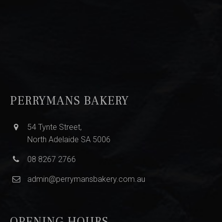
PERRYMANS BAKERY
54 Tynte Street,
North Adelaide SA 5006
08 8267 2766
admin@perrymansbakery.com.au
OPENING HOURS