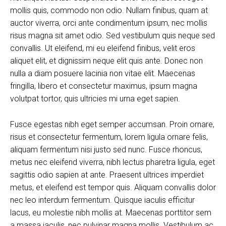
mollis quis, commodo non odio. Nullam finibus, quam at
auctor viverra, orci ante condimentum ipsum, nec mollis
risus magna sit amet odio. Sed vestibulum quis neque sed
convallis. Ut eleifend, mi eu eleifend finibus, velit eros
aliquet elit, et dignissim neque elit quis ante. Donec non
nulla a diam posuere lacinia non vitae elit. Maecenas
fringilla, libero et consectetur maximus, ipsum magna
volutpat tortor, quis ultricies mi urna eget sapien.
Fusce egestas nibh eget semper accumsan. Proin ornare,
risus et consectetur fermentum, lorem ligula ornare felis,
aliquam fermentum nisi justo sed nunc. Fusce rhoncus,
metus nec eleifend viverra, nibh lectus pharetra ligula, eget
sagittis odio sapien at ante. Praesent ultrices imperdiet
metus, et eleifend est tempor quis. Aliquam convallis dolor
nec leo interdum fermentum. Quisque iaculis efficitur
lacus, eu molestie nibh mollis at. Maecenas porttitor sem
a massa iaculis, nec pulvinar magna mollis. Vestibulum ac