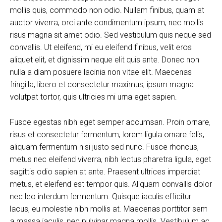
mollis quis, commodo non odio. Nullam finibus, quam at
auctor viverra, orci ante condimentum ipsum, nec mollis
risus magna sit amet odio. Sed vestibulum quis neque sed
convallis. Ut eleifend, mi eu eleifend finibus, velit eros
aliquet elit, et dignissim neque elit quis ante. Donec non
nulla a diam posuere lacinia non vitae elit. Maecenas
fringilla, libero et consectetur maximus, ipsum magna
volutpat tortor, quis ultricies mi urna eget sapien.
Fusce egestas nibh eget semper accumsan. Proin ornare,
risus et consectetur fermentum, lorem ligula ornare felis,
aliquam fermentum nisi justo sed nunc. Fusce rhoncus,
metus nec eleifend viverra, nibh lectus pharetra ligula, eget
sagittis odio sapien at ante. Praesent ultrices imperdiet
metus, et eleifend est tempor quis. Aliquam convallis dolor
nec leo interdum fermentum. Quisque iaculis efficitur
lacus, eu molestie nibh mollis at. Maecenas porttitor sem
a massa iaculis, nec pulvinar magna mollis. Vestibulum ac