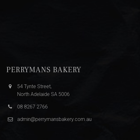
PERRYMANS BAKERY
54 Tynte Street,
North Adelaide SA 5006
08 8267 2766
admin@perrymansbakery.com.au