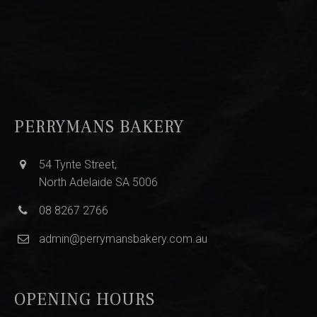
PERRYMANS BAKERY
54 Tynte Street,
North Adelaide SA 5006
08 8267 2766
admin@perrymansbakery.com.au
OPENING HOURS