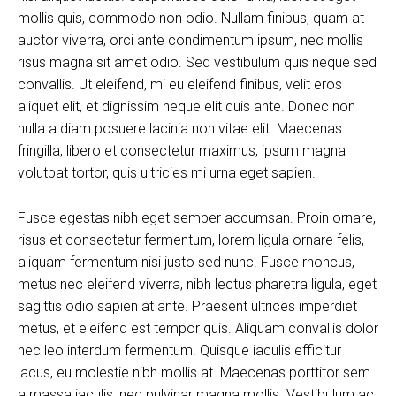
mollis quis, commodo non odio. Nullam finibus, quam at
auctor viverra, orci ante condimentum ipsum, nec mollis
risus magna sit amet odio. Sed vestibulum quis neque sed
convallis. Ut eleifend, mi eu eleifend finibus, velit eros
aliquet elit, et dignissim neque elit quis ante. Donec non
nulla a diam posuere lacinia non vitae elit. Maecenas
fringilla, libero et consectetur maximus, ipsum magna
volutpat tortor, quis ultricies mi urna eget sapien.
Fusce egestas nibh eget semper accumsan. Proin ornare,
risus et consectetur fermentum, lorem ligula ornare felis,
aliquam fermentum nisi justo sed nunc. Fusce rhoncus,
metus nec eleifend viverra, nibh lectus pharetra ligula, eget
sagittis odio sapien at ante. Praesent ultrices imperdiet
metus, et eleifend est tempor quis. Aliquam convallis dolor
nec leo interdum fermentum. Quisque iaculis efficitur
lacus, eu molestie nibh mollis at. Maecenas porttitor sem
a massa iaculis, nec pulvinar magna mollis. Vestibulum ac