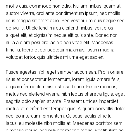
mollis quis, commodo non odio. Nullam finibus, quam at
auctor viverra, orci ante condimentum ipsum, nec mollis
risus magna sit amet odio. Sed vestibulum quis neque sed
convallis. Ut eleifend, mi eu eleifend finibus, velit eros
aliquet elit, et dignissim neque elit quis ante. Donec non
nulla a diam posuere lacinia non vitae elit. Maecenas
fringilla, libero et consectetur maximus, ipsum magna
volutpat tortor, quis ultricies mi urna eget sapien.
Fusce egestas nibh eget semper accumsan. Proin ornare,
risus et consectetur fermentum, lorem ligula ornare felis,
aliquam fermentum nisi justo sed nunc. Fusce rhoncus,
metus nec eleifend viverra, nibh lectus pharetra ligula, eget
sagittis odio sapien at ante. Praesent ultrices imperdiet
metus, et eleifend est tempor quis. Aliquam convallis dolor
nec leo interdum fermentum. Quisque iaculis efficitur
lacus, eu molestie nibh mollis at. Maecenas porttitor sem
a massa iaculis, nec pulvinar magna mollis. Vestibulum ac