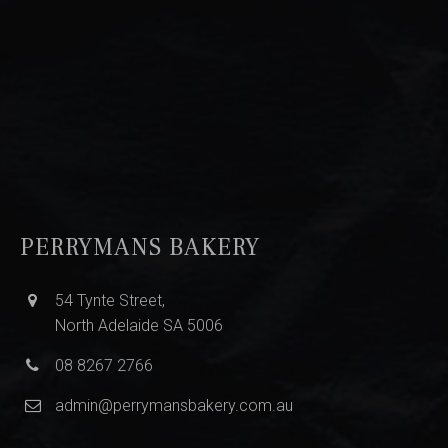
PERRYMANS BAKERY
54 Tynte Street,
North Adelaide SA 5006
08 8267 2766
admin@perrymansbakery.com.au