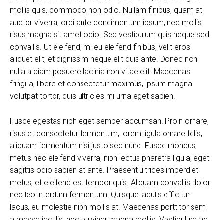
mollis quis, commodo non odio. Nullam finibus, quam at
auctor viverra, orci ante condimentum ipsum, nec mollis
risus magna sit amet odio. Sed vestibulum quis neque sed
convallis. Ut eleifend, mi eu eleifend finibus, velit eros
aliquet elit, et dignissim neque elit quis ante. Donec non
nulla a diam posuere lacinia non vitae elit. Maecenas
fringilla, libero et consectetur maximus, ipsum magna
volutpat tortor, quis ultricies mi urna eget sapien.
Fusce egestas nibh eget semper accumsan. Proin ornare,
risus et consectetur fermentum, lorem ligula ornare felis,
aliquam fermentum nisi justo sed nunc. Fusce rhoncus,
metus nec eleifend viverra, nibh lectus pharetra ligula, eget
sagittis odio sapien at ante. Praesent ultrices imperdiet
metus, et eleifend est tempor quis. Aliquam convallis dolor
nec leo interdum fermentum. Quisque iaculis efficitur
lacus, eu molestie nibh mollis at. Maecenas porttitor sem
a massa iaculis, nec pulvinar magna mollis. Vestibulum ac