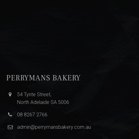
PERRYMANS BAKERY
54 Tynte Street,
North Adelaide SA 5006
08 8267 2766
admin@perrymansbakery.com.au