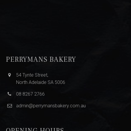
PERRYMANS BAKERY
54 Tynte Street,
North Adelaide SA 5006
08 8267 2766
admin@perrymansbakery.com.au
OPENING HOURS