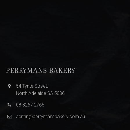
PERRYMANS BAKERY
54 Tynte Street,
North Adelaide SA 5006
08 8267 2766
admin@perrymansbakery.com.au