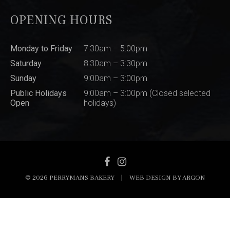
OPENING HOURS
Monday to Friday
7:30am – 5:00pm
Saturday
8:30am – 3:30pm
Sunday
9:00am – 3:00pm
Public Holidays
9:00am – 3:00pm (Closed selected
Open
holidays)
© 2026 PERRYMANS BAKERY
|
WEB DESIGN BY
ARGON