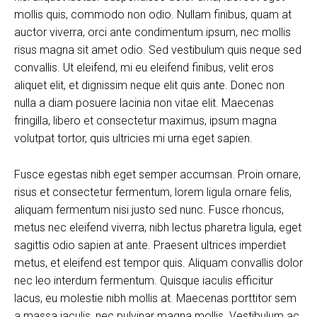
mollis quis, commodo non odio. Nullam finibus, quam at
auctor viverra, orci ante condimentum ipsum, nec mollis
risus magna sit amet odio. Sed vestibulum quis neque sed
convallis. Ut eleifend, mi eu eleifend finibus, velit eros
aliquet elit, et dignissim neque elit quis ante. Donec non
nulla a diam posuere lacinia non vitae elit. Maecenas
fringilla, libero et consectetur maximus, ipsum magna
volutpat tortor, quis ultricies mi urna eget sapien.
Fusce egestas nibh eget semper accumsan. Proin ornare,
risus et consectetur fermentum, lorem ligula ornare felis,
aliquam fermentum nisi justo sed nunc. Fusce rhoncus,
metus nec eleifend viverra, nibh lectus pharetra ligula, eget
sagittis odio sapien at ante. Praesent ultrices imperdiet
metus, et eleifend est tempor quis. Aliquam convallis dolor
nec leo interdum fermentum. Quisque iaculis efficitur
lacus, eu molestie nibh mollis at. Maecenas porttitor sem
a massa iaculis, nec pulvinar magna mollis. Vestibulum ac