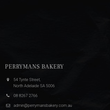
PERRYMANS BAKERY
54 Tynte Street,
North Adelaide SA 5006
08 8267 2766
admin@perrymansbakery.com.au