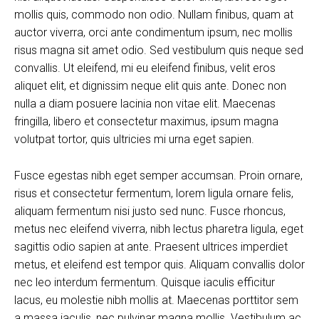
mollis quis, commodo non odio. Nullam finibus, quam at
auctor viverra, orci ante condimentum ipsum, nec mollis
risus magna sit amet odio. Sed vestibulum quis neque sed
convallis. Ut eleifend, mi eu eleifend finibus, velit eros
aliquet elit, et dignissim neque elit quis ante. Donec non
nulla a diam posuere lacinia non vitae elit. Maecenas
fringilla, libero et consectetur maximus, ipsum magna
volutpat tortor, quis ultricies mi urna eget sapien.
Fusce egestas nibh eget semper accumsan. Proin ornare,
risus et consectetur fermentum, lorem ligula ornare felis,
aliquam fermentum nisi justo sed nunc. Fusce rhoncus,
metus nec eleifend viverra, nibh lectus pharetra ligula, eget
sagittis odio sapien at ante. Praesent ultrices imperdiet
metus, et eleifend est tempor quis. Aliquam convallis dolor
nec leo interdum fermentum. Quisque iaculis efficitur
lacus, eu molestie nibh mollis at. Maecenas porttitor sem
a massa iaculis, nec pulvinar magna mollis. Vestibulum ac