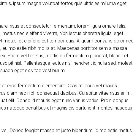
aximus, ipsum magna volutpat tortor, quis ultricies mi urna eget
, risus et consectetur fermentum, lorem ligula ornare felis,
metus nec eleifend viverra, nibh lectus pharetra ligula, eget
et metus, et eleifend est tempor quis. Aliquam convallis dolor ne
us, eu molestie nibh mollis at. Maecenas porttitor sem a massa
 ex. Etiam velit metus, mattis eu fermentum placerat, blandit et
scipit nisl. Pellentesque lectus nisi, hendrerit id nulla sed, molest
alesuada eget ex vitae vestibulum.
r et eros fermentum elementum. Cras at lacus vel mauris
cus diam nec nibh consequat dapibus. Curabitur vitae risus enim.
quat elit. Donec id mauris eget nunc varius varius. Proin congue
arius natoque penatibus et magnis dis parturient montes, nascetur
ra vel. Donec feugiat massa et justo bibendum, id molestie metus