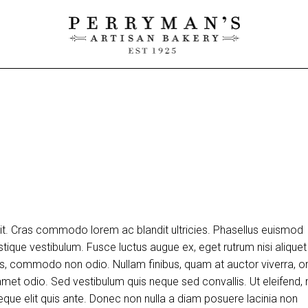
lit. Cras commodo lorem ac blandit ultricies. Phasellus euismod
tique vestibulum. Fusce luctus augue ex, eget rutrum nisi aliquet
uis, commodo non odio. Nullam finibus, quam at auctor viverra, or
et odio. Sed vestibulum quis neque sed convallis. Ut eleifend, 
m neque elit quis ante. Donec non nulla a diam posuere lacinia non