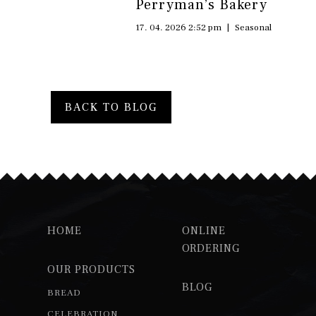
Perryman’s Bakery
17. 04. 2026 2:52 pm
|
Seasonal
BACK TO BLOG
HOME
ONLINE
ORDERING
OUR PRODUCTS
BLOG
BREAD
CELEBRATION