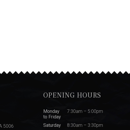
OPENING HOURS
Monday
7:30am – 5:00pm
to Friday
Saturday
8:30am – 3:30pm
SA 5006