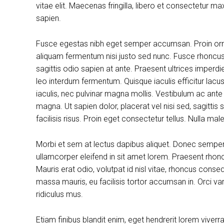
vitae elit. Maecenas fringilla, libero et consectetur m
sapien.
Fusce egestas nibh eget semper accumsan. Proin ornare
aliquam fermentum nisi justo sed nunc. Fusce rhoncus, 
sagittis odio sapien at ante. Praesent ultrices imperdi
leo interdum fermentum. Quisque iaculis efficitur lac
iaculis, nec pulvinar magna mollis. Vestibulum ac ante
magna. Ut sapien dolor, placerat vel nisi sed, sagittis su
facilisis risus. Proin eget consectetur tellus. Nulla m
Morbi et sem at lectus dapibus aliquet. Donec sempe
ullamcorper eleifend in sit amet lorem. Praesent rhon
Mauris erat odio, volutpat id nisl vitae, rhoncus conse
massa mauris, eu facilisis tortor accumsan in. Orci v
ridiculus mus.
Etiam finibus blandit enim, eget hendrerit lorem viver