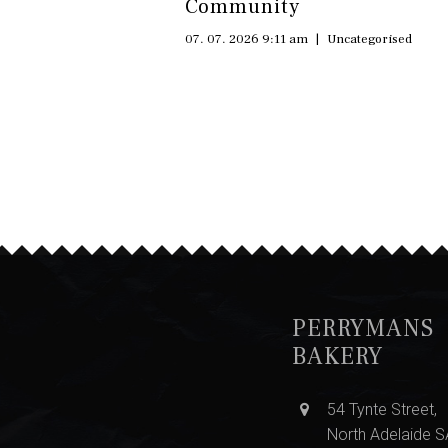
Community
07. 07. 2026 9:11 am
|
Uncategorised
PERRYMANS
BAKERY
54 Tynte Street,
North Adelaide 