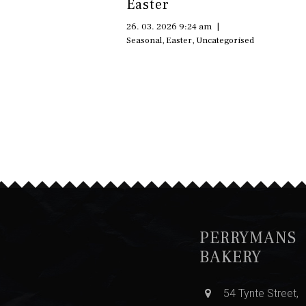
Easter
26. 03. 2026 9:24 am
|
Seasonal
,
Easter
,
Uncategorised
PERRYMANS
BAKERY
54 Tynte Street,