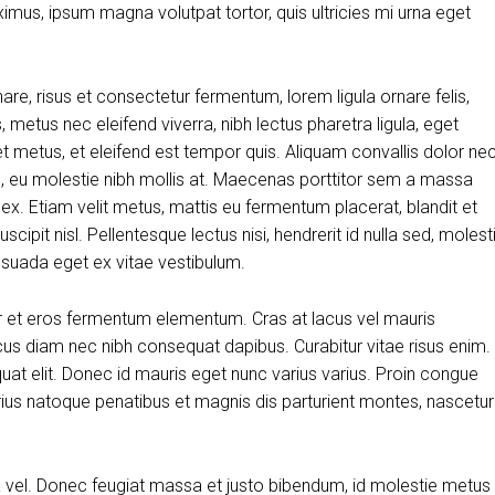
aximus, ipsum magna volutpat tortor, quis ultricies mi urna eget
, risus et consectetur fermentum, lorem ligula ornare felis,
metus nec eleifend viverra, nibh lectus pharetra ligula, eget
et metus, et eleifend est tempor quis. Aliquam convallis dolor ne
us, eu molestie nibh mollis at. Maecenas porttitor sem a massa
 ex. Etiam velit metus, mattis eu fermentum placerat, blandit et
scipit nisl. Pellentesque lectus nisi, hendrerit id nulla sed, molest
alesuada eget ex vitae vestibulum.
r et eros fermentum elementum. Cras at lacus vel mauris
cus diam nec nibh consequat dapibus. Curabitur vitae risus enim.
quat elit. Donec id mauris eget nunc varius varius. Proin congue
arius natoque penatibus et magnis dis parturient montes, nascetur
ra vel. Donec feugiat massa et justo bibendum, id molestie metus