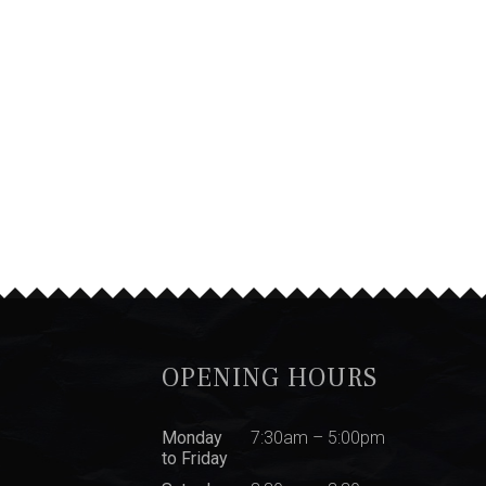
OPENING HOURS
Monday
7:30am – 5:00pm
to Friday