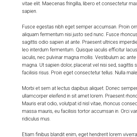
vitae elit. Maecenas fringilla, libero et consectetur m
sapien.
Fusce egestas nibh eget semper accumsan. Proin ornare
aliquam fermentum nisi justo sed nunc. Fusce rhoncus, 
sagittis odio sapien at ante. Praesent ultrices imperdi
leo interdum fermentum. Quisque iaculis efficitur lac
iaculis, nec pulvinar magna mollis. Vestibulum ac ante
magna. Ut sapien dolor, placerat vel nisi sed, sagittis su
facilisis risus. Proin eget consectetur tellus. Nulla m
Morbi et sem at lectus dapibus aliquet. Donec sempe
ullamcorper eleifend in sit amet lorem. Praesent rhon
Mauris erat odio, volutpat id nisl vitae, rhoncus conse
massa mauris, eu facilisis tortor accumsan in. Orci v
ridiculus mus.
Etiam finibus blandit enim, eget hendrerit lorem viver