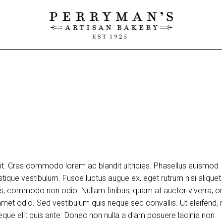
lit. Cras commodo lorem ac blandit ultricies. Phasellus euismod
tique vestibulum. Fusce luctus augue ex, eget rutrum nisi aliquet
uis, commodo non odio. Nullam finibus, quam at auctor viverra, or
et odio. Sed vestibulum quis neque sed convallis. Ut eleifend, 
m neque elit quis ante. Donec non nulla a diam posuere lacinia non