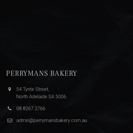
PERRYMANS BAKERY
54 Tynte Street,
North Adelaide SA 5006
08 8267 2766
admin@perrymansbakery.com.au