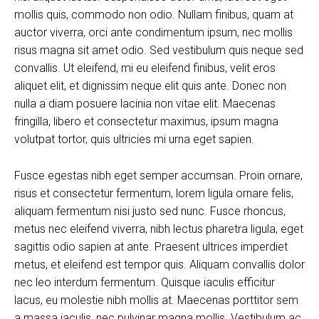
mollis quis, commodo non odio. Nullam finibus, quam at
auctor viverra, orci ante condimentum ipsum, nec mollis
risus magna sit amet odio. Sed vestibulum quis neque sed
convallis. Ut eleifend, mi eu eleifend finibus, velit eros
aliquet elit, et dignissim neque elit quis ante. Donec non
nulla a diam posuere lacinia non vitae elit. Maecenas
fringilla, libero et consectetur maximus, ipsum magna
volutpat tortor, quis ultricies mi urna eget sapien.
Fusce egestas nibh eget semper accumsan. Proin ornare,
risus et consectetur fermentum, lorem ligula ornare felis,
aliquam fermentum nisi justo sed nunc. Fusce rhoncus,
metus nec eleifend viverra, nibh lectus pharetra ligula, eget
sagittis odio sapien at ante. Praesent ultrices imperdiet
metus, et eleifend est tempor quis. Aliquam convallis dolor
nec leo interdum fermentum. Quisque iaculis efficitur
lacus, eu molestie nibh mollis at. Maecenas porttitor sem
a massa iaculis, nec pulvinar magna mollis. Vestibulum ac