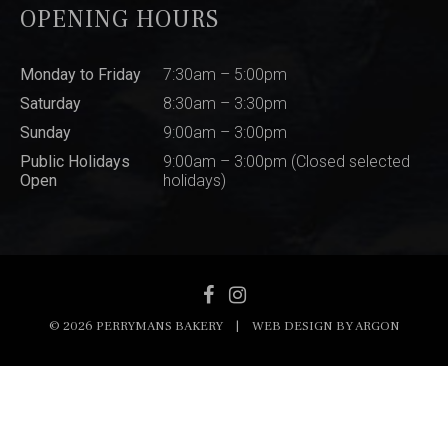
OPENING HOURS
Monday to Friday
7:30am – 5:00pm
Saturday
8:30am – 3:30pm
Sunday
9:00am – 3:00pm
Public Holidays
9:00am – 3:00pm (Closed selected
Open
holidays)
© 2026 PERRYMANS BAKERY
|
WEB DESIGN BY
ARGON