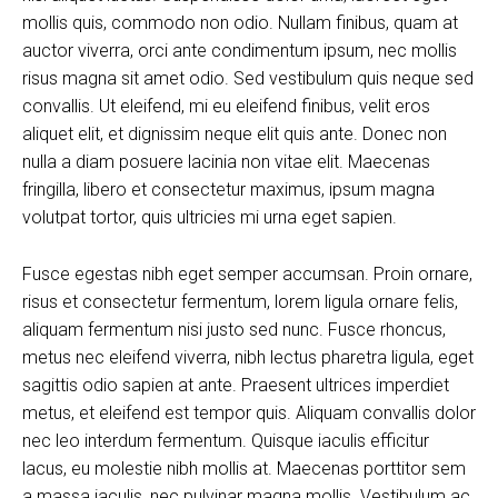
mollis quis, commodo non odio. Nullam finibus, quam at
auctor viverra, orci ante condimentum ipsum, nec mollis
risus magna sit amet odio. Sed vestibulum quis neque sed
convallis. Ut eleifend, mi eu eleifend finibus, velit eros
aliquet elit, et dignissim neque elit quis ante. Donec non
nulla a diam posuere lacinia non vitae elit. Maecenas
fringilla, libero et consectetur maximus, ipsum magna
volutpat tortor, quis ultricies mi urna eget sapien.
Fusce egestas nibh eget semper accumsan. Proin ornare,
risus et consectetur fermentum, lorem ligula ornare felis,
aliquam fermentum nisi justo sed nunc. Fusce rhoncus,
metus nec eleifend viverra, nibh lectus pharetra ligula, eget
sagittis odio sapien at ante. Praesent ultrices imperdiet
metus, et eleifend est tempor quis. Aliquam convallis dolor
nec leo interdum fermentum. Quisque iaculis efficitur
lacus, eu molestie nibh mollis at. Maecenas porttitor sem
a massa iaculis, nec pulvinar magna mollis. Vestibulum ac