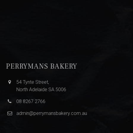
PERRYMANS BAKERY
54 Tynte Street,
North Adelaide SA 5006
08 8267 2766
admin@perrymansbakery.com.au