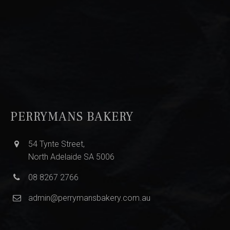
PERRYMANS BAKERY
54 Tynte Street,
North Adelaide SA 5006
08 8267 2766
admin@perrymansbakery.com.au