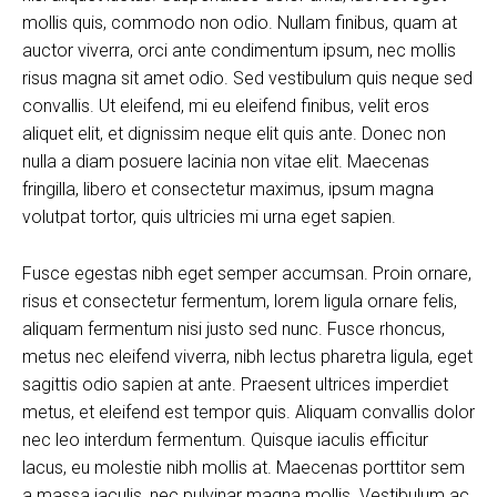
mollis quis, commodo non odio. Nullam finibus, quam at
auctor viverra, orci ante condimentum ipsum, nec mollis
risus magna sit amet odio. Sed vestibulum quis neque sed
convallis. Ut eleifend, mi eu eleifend finibus, velit eros
aliquet elit, et dignissim neque elit quis ante. Donec non
nulla a diam posuere lacinia non vitae elit. Maecenas
fringilla, libero et consectetur maximus, ipsum magna
volutpat tortor, quis ultricies mi urna eget sapien.
Fusce egestas nibh eget semper accumsan. Proin ornare,
risus et consectetur fermentum, lorem ligula ornare felis,
aliquam fermentum nisi justo sed nunc. Fusce rhoncus,
metus nec eleifend viverra, nibh lectus pharetra ligula, eget
sagittis odio sapien at ante. Praesent ultrices imperdiet
metus, et eleifend est tempor quis. Aliquam convallis dolor
nec leo interdum fermentum. Quisque iaculis efficitur
lacus, eu molestie nibh mollis at. Maecenas porttitor sem
a massa iaculis, nec pulvinar magna mollis. Vestibulum ac